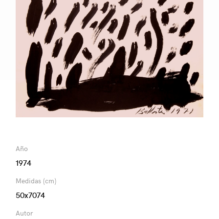
Año
1974
Medidas (cm)
50x7074
Autor