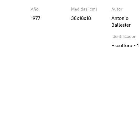
Año
Medidas (cm)
Autor
1977
38x18x18
Antonio
Ballester
Identificador
Escultura - 